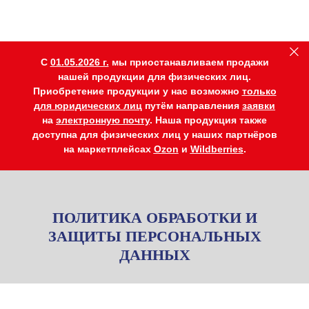
C
01.05.2026 г.
мы приостанавливаем продажи
нашей продукции для физических лиц.
Приобретение продукции у нас возможно
только
для юридических лиц
путём направления
заявки
на
электронную почту
. Наша продукция также
доступна для физических лиц у наших партнёров
на маркетплейсах
Ozon
и
Wildberries
.
ПОЛИТИКА ОБРАБОТКИ И
ЗАЩИТЫ ПЕРСОНАЛЬНЫХ
ДАННЫХ