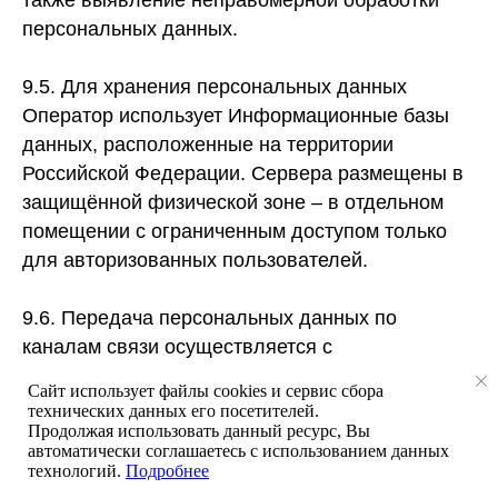
также выявление неправомерной обработки
персональных данных.
9.5. Для хранения персональных данных
Оператор использует Информационные базы
данных, расположенные на территории
Российской Федерации. Сервера размещены в
защищённой физической зоне – в отдельном
помещении с ограниченным доступом только
для авторизованных пользователей.
9.6. Передача персональных данных по
каналам связи осуществляется с
использованием сертификата SSL в сочетании
Сайт использует файлы cookies и сервис сбора
с алгоритмами шифрования на основе
технических данных его посетителей.
Продолжая использовать данный ресурс, Вы
симметричных (AES-256) и ассиметричных
автоматически соглашаетесь с использованием данных
(RSA) алгоритмов.
технологий.
Подробнее