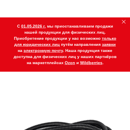
C
01.05.2026 г.
мы приостанавливаем продажи
нашей продукции для физических лиц.
Приобретение продукции у нас возможно
только
для юридических лиц
путём направления
заявки
на
электронную почту
. Наша продукция также
доступна для физических лиц у наших партнёров
на маркетплейсах
Ozon
и
Wildberries
.