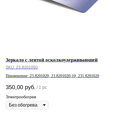
Зеркало с лентой осколкоудерживающей
Кр
SKU:
23.8201050
SK
Применение: 23.8201020, 23.8201020-10; 231.8201020
Пр
350,00
руб.
/
1 pc
Электрообогрев