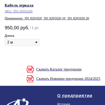
Кабель зеркала
Пр
SKU:
391.8201160
SK
Применение: 391.8201020, 391.8201020-10, 391.8201020-20
При
43.
950,00
руб.
3 
/
1 pc
55.
Длина
Скачать Каталог продукции
Скачать Новинки продукции 2024/2025
О предприятии
История