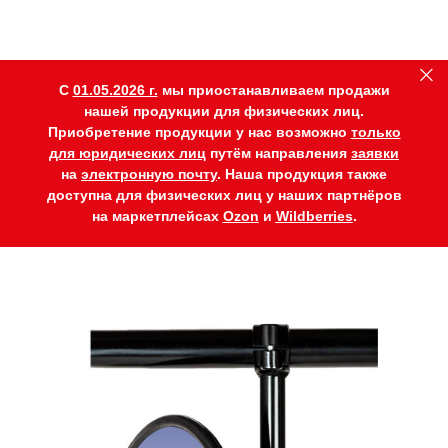
C
01.05.2026 г.
мы приостанавливаем продажи
нашей продукции для физических лиц.
Приобретение продукции у нас возможно
только
для юридических лиц
путём направления
заявки
на
электронную почту
. Наша продукция также
доступна для физических лиц у наших партнёров
на маркетплейсах
Ozon
и
Wildberries
.