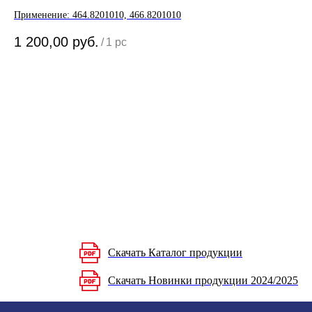
Пр
Применение: 464.8201010, 466.8201010
42
1 200,00
руб.
/
1 pc
Эл
Ме
Цв
Скачать Каталог продукции
Скачать Новинки продукции 2024/2025