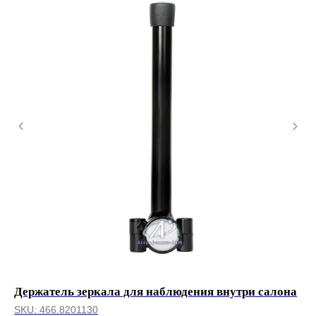
Держатель зеркала для наблюдения внутри салона
Зе
SKU:
466.8201130
SK