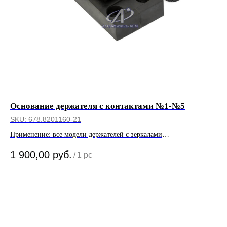
Основание держателя с контактами №1-№5
Ко
SKU:
678.8201160-21
SK
Применение: все модели держателей с зеркалами
При
электроуправляемыми; зеркала 52.8201020, 52.8201021
1 900,00
руб.
/
1 pc