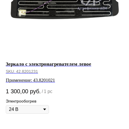
Зеркало с электронагревателем левое
Ко
SKU:
42.8201231
SK
Применение: 43.8201021
Пр
63
1 300,00
руб.
2 
/
1 pc
Электрообогрев