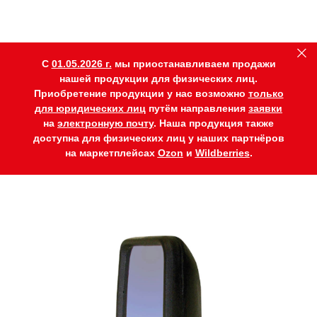
C
01.05.2026 г.
мы приостанавливаем продажи
нашей продукции для физических лиц.
Приобретение продукции у нас возможно
только
для юридических лиц
путём направления
заявки
на
электронную почту
. Наша продукция также
доступна для физических лиц у наших партнёров
на маркетплейсах
Ozon
и
Wildberries
.